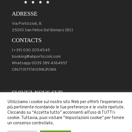
ADRESSE
Via Porticcioli, 8.
25010 San Felice Del Benaco (BS)
CONTACTS
(+39) 030 2054545
booking@ahporticcioli.com
Whatsapp 0039 389 4364957
CIN:IT01717A109WJPJWA
SUIVEZ-NOUS SUR
Utilizziamo i cookie sul nostro sito Web per offrirti l'esperienza
più pertinente ricordando le tue preferenze e le visite ripetute.
Cliccando su “Accetta tutto” acconsenti all'uso di TUTTI i
cookie. Tuttavia, puoi visitare "Impostazioni cookie" per fornire
un consenso controllato.
Conditions
–
Politique d’annulation
– Copyright © 2024- All