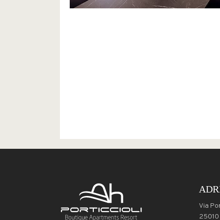
ADR
Via Port
25010 