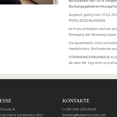
ein Aufpreis von 150 € vorges
Buchungsgebühren hinzugefüg
Angebot gültig vom 27.02.20
POOL GESCHLOSSEN
Im Preis enthalten sind ein w
Reinigung der Wohnung sowie
Die Apartments sind voll möbli
Handtüchern, Bettwäsche und
STORNOBEDINGUNGEN:
Kos
ab dem
59.
Tag nicht erstattu
ESSE
KONTAKTE
iccioli, 8.
(+39) 030 2054545
San Felice Del Benaco (BS)
booking@ahporticcioli.com