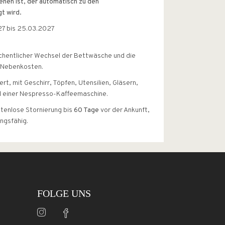
ehen ist, der automatisch zu den
t wird.
27 bis 25.03.2027
öchentlicher Wechsel der Bettwäsche und die
 Nebenkosten.
ert, mit Geschirr, Töpfen, Utensilien, Gläsern,
 einer Nespresso-Kaffeemaschine.
tenlose Stornierung bis
60 Tage
vor der Ankunft,
ngsfähig.
FOLGE UNS