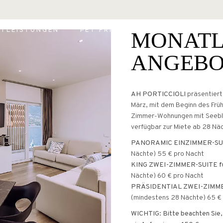
H PORTICCIOLI
STLEISTUNGEN
PET FRIENDLY
ERFAHRUNGEN
MONATL
OHNUNGEN
OOFTOP PORTICCIOLI
ANGEBO
NFINITY POOL
ESTAURANT PORTICCIOLI
ERFAHRUNGEN U
ARDA
WAS MAN AM GA
AH PORTICCIOLI
präsentiert
März, mit dem Beginn des Früh
ALLERY
UNTERNEHMEN 
I
Zimmer-Wohnungen mit Seeblic
verfügbar zur Miete ab 28 Näc
CIOLI
PANORAMIC EINZIMMER-SUIT
Nächte) 55 € pro Nacht
KING ZWEI-ZIMMER-SUITE fü
Nächte) 60 € pro Nacht
PRÄSIDENTIAL ZWEI-ZIMMER
(mindestens 28 Nächte) 65 €
WICHTIG: Bitte beachten Sie,