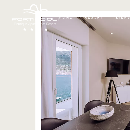
A
HOME
RESORT
DIEN
W
R
I
AH PORTICCIOLI
R
G
WOHNUNGEN
G
ROOFTOP PORTICCIOL
INFINITY POOL
RESTAURANT PORTIC
GARDA
GALLERY