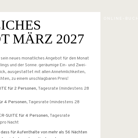
ERFAHRUNGEN UND TOUREN
PRESS-STAMPA
KONTAKTE
ONLINE-BUC
ICHES
WAS MAN AM GARDASEE
UNTERNEHMEN KANN
T MÄRZ 2027
ND TOUREN
RDASEE
 sein neues monatliches Angebot für den Monat
lings und der Sonne: geräumige Ein- und Zwei-
KANN
k, ausgestattet mit allen Annehmlichkeiten,
hten, zu einem unschlagbaren Preis!
E für 2 Personen
, Tagesrate (mindestens 28
r 4 Personen
, Tagesrate (mindestens 28
-SUITE für 4 Personen
, Tagesrate
 pro Nacht
 dass für Aufenthalte von mehr als 56 Nächten